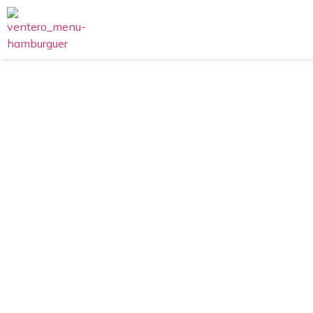
EL Ventero
Extrafundente