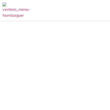
EL Ventero
Extrafundente