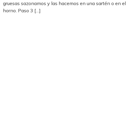
gruesas sazonamos y las hacemos en una sartén o en el
horno. Paso 3 […]
Política de Cookies
Política de Privacidad
Aviso Legal