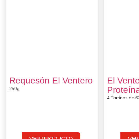
Requesón El Ventero
El Vent
Proteín
250g
4 Tarrinas de 6
VER PRODUCTO
VER