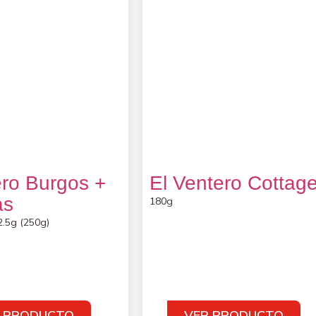
ero Burgos +
El Ventero Cottag
as
180g
2.5g (250g)
 PRODUCTO
VER PRODUCTO