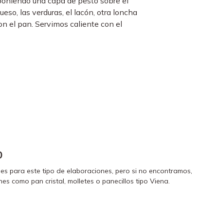
oniendo una capa de pesto sobre el
eso, las verduras, el lacón, otra loncha
n el pan. Servimos caliente con el
o
es para este tipo de elaboraciones, pero si no encontramos,
s como pan cristal, molletes o panecillos tipo Viena.