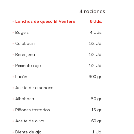
4 raciones
Lonchas de queso El Ventero
8 Uds.
Bagels
4 Uds.
Calabacín
1/2 Ud.
Berenjena
1/2 Ud.
Pimiento rojo
1/2 Ud.
Lacón
300 gr.
Aceite de albahaca
Albahaca
50 gr.
Piñones tostados
15 gr.
Aceite de oliva
60 gr.
Diente de ajo
1 Ud.