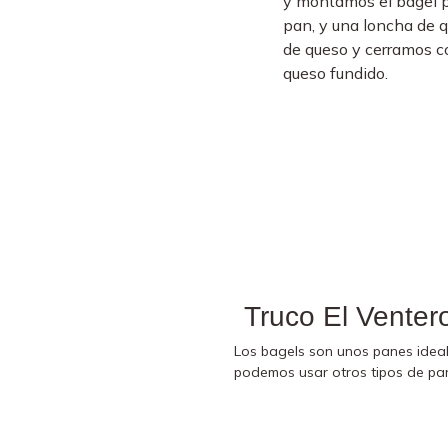
y montamos el bagel p
pan, y una loncha de qu
de queso y cerramos co
queso fundido.
Truco El Venter
Los bagels son unos panes ideal
podemos usar otros tipos de pane