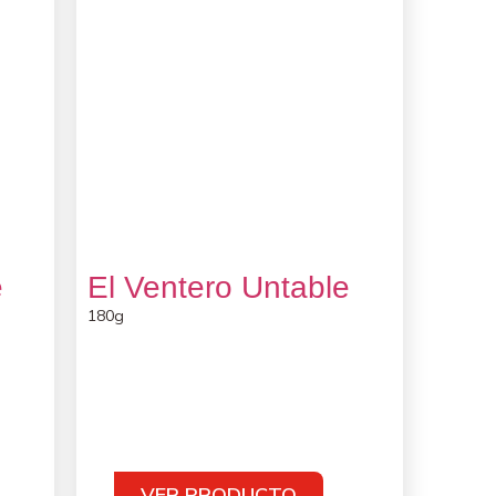
e
El Ventero Untable
180g
VER PRODUCTO