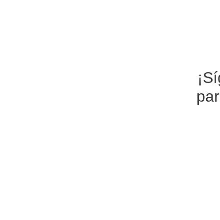
¡S
par