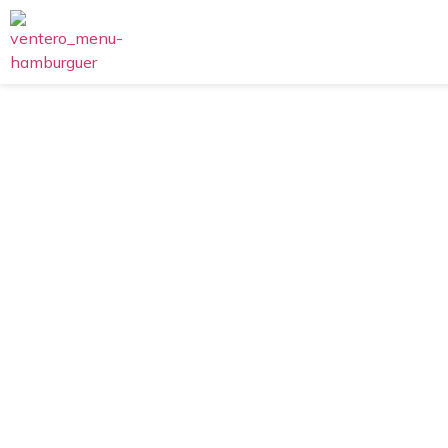
EL Ventero
Sin
lactosa