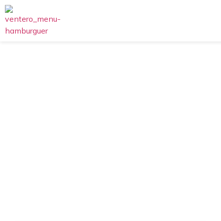
EL Ventero
Burger