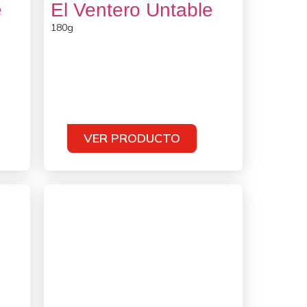
e
El Ventero Untable
180g
VER PRODUCTO