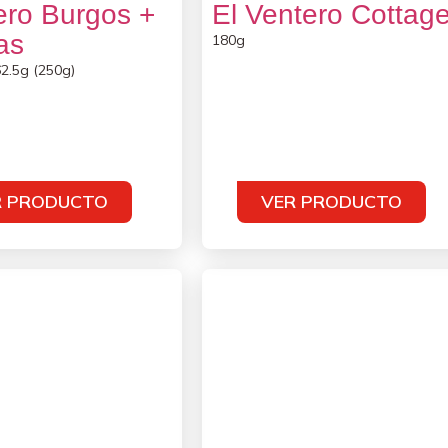
ero Burgos +
El Ventero Cottag
as
180g
62.5g (250g)
R PRODUCTO
VER PRODUCTO